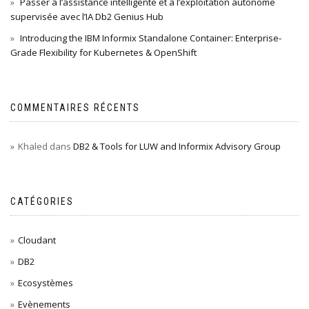
Passer à l’assistance intelligente et à l’exploitation autonome
supervisée avec l’IA Db2 Genius Hub
Introducing the IBM Informix Standalone Container: Enterprise-
Grade Flexibility for Kubernetes & OpenShift
COMMENTAIRES RÉCENTS
Khaled
dans
DB2 & Tools for LUW and Informix Advisory Group
CATÉGORIES
Cloudant
DB2
Ecosystèmes
Evènements