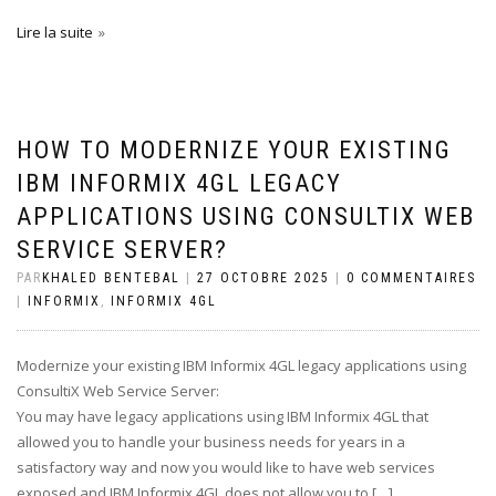
Lire la suite
HOW TO MODERNIZE YOUR EXISTING
IBM INFORMIX 4GL LEGACY
APPLICATIONS USING CONSULTIX WEB
SERVICE SERVER?
PAR
KHALED BENTEBAL
|
27 OCTOBRE 2025
|
0 COMMENTAIRES
|
INFORMIX
,
INFORMIX 4GL
Modernize your existing IBM Informix 4GL legacy applications using
ConsultiX Web Service Server:
You may have legacy applications using IBM Informix 4GL that
allowed you to handle your business needs for years in a
satisfactory way and now you would like to have web services
exposed and IBM Informix 4GL does not allow you to […]