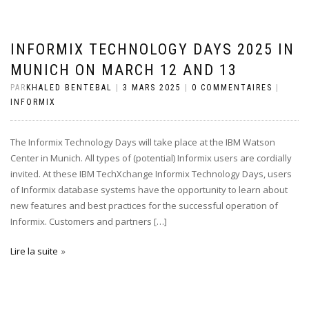
INFORMIX TECHNOLOGY DAYS 2025 IN
MUNICH ON MARCH 12 AND 13
PAR
KHALED BENTEBAL
|
3 MARS 2025
|
0 COMMENTAIRES
|
INFORMIX
The Informix Technology Days will take place at the IBM Watson
Center in Munich. All types of (potential) Informix users are cordially
invited. At these IBM TechXchange Informix Technology Days, users
of Informix database systems have the opportunity to learn about
new features and best practices for the successful operation of
Informix. Customers and partners […]
Lire la suite