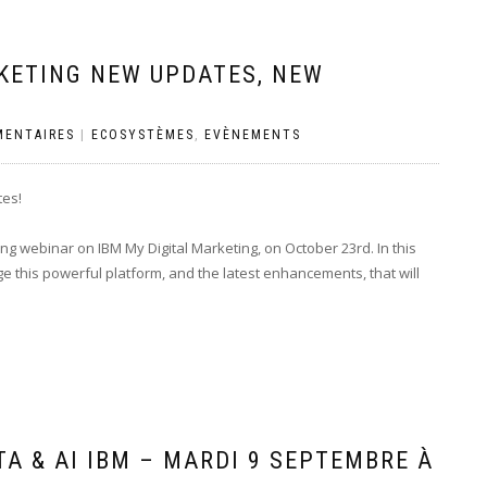
RKETING NEW UPDATES, NEW
MENTAIRES
|
ECOSYSTÈMES
,
EVÈNEMENTS
tes!
ing webinar on IBM My Digital Marketing, on October 23rd. In this
e this powerful platform, and the latest enhancements, that will
A & AI IBM – MARDI 9 SEPTEMBRE À