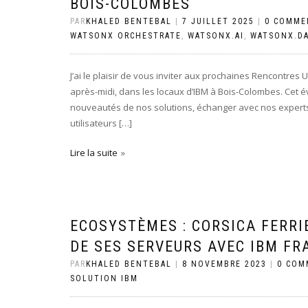
BOIS-COLOMBES
PAR
KHALED BENTEBAL
|
7 JUILLET 2025
|
0 COMME
WATSONX ORCHESTRATE
,
WATSONX.AI
,
WATSONX.D
J’ai le plaisir de vous inviter aux prochaines Rencontres 
après-midi, dans les locaux d’IBM à Bois-Colombes. Cet é
nouveautés de nos solutions, échanger avec nos experts 
utilisateurs […]
Lire la suite
ECOSYSTÈMES : CORSICA FERRI
DE SES SERVEURS AVEC IBM F
PAR
KHALED BENTEBAL
|
8 NOVEMBRE 2023
|
0 COM
SOLUTION IBM