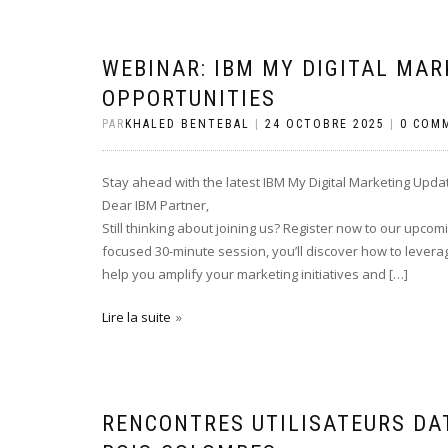
WEBINAR: IBM MY DIGITAL MA
OPPORTUNITIES
PAR
KHALED BENTEBAL
|
24 OCTOBRE 2025
|
0 COM
Stay ahead with the latest IBM My Digital Marketing Upda
Dear IBM Partner,
Still thinking about joining us? Register now to our upcom
focused 30-minute session, you’ll discover how to leverag
help you amplify your marketing initiatives and […]
Lire la suite
RENCONTRES UTILISATEURS DAT