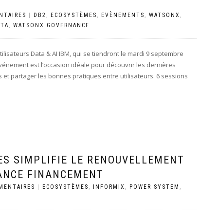
NTAIRES
|
DB2
,
ECOSYSTÈMES
,
EVÈNEMENTS
,
WATSONX
,
ATA
,
WATSONX.GOVERNANCE
Utilisateurs Data & AI IBM, qui se tiendront le mardi 9 septembre
vénement est l’occasion idéale pour découvrir les dernières
et partager les bonnes pratiques entre utilisateurs. 6 sessions
ES SIMPLIFIE LE RENOUVELLEMENT
RANCE FINANCEMENT
MENTAIRES
|
ECOSYSTÈMES
,
INFORMIX
,
POWER SYSTEM
,