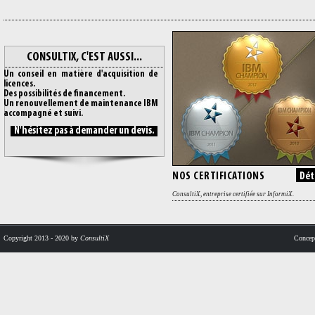
CONSULTIX, C'EST AUSSI...
Un conseil en matière d'acquisition de
licences.
Des possibilités de financement.
Un renouvellement de maintenance IBM
accompagné et suivi.
N'hésitez pas à demander un devis.
NOS CERTIFICATIONS
Déta
ConsultiX, entreprise certifiée sur InformiX.
Copyright 2013 - 2020 by
ConsultiX
Concept