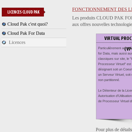
FONCTIONNEMENT DES L
LICENCES CLOUD PAK
Les produits CLOUD PAK FOR DA
Cloud Pak c'est quoi?
aux offres nouvelles technologie
Cloud Pak For Data
VIRTUAL PROC
Licences
Particulièrement adapté 
(VP
for Data, mais aussi au
classiques sur site, le 
Processeur Virtuel" est
désignant soit un
Coeur
un Serveur Virtuel
, soit
non partitionné
.
Le Détenteur de la Lice
Autorisation d'Utilisat
de Processeur Virtuel d
Pour plus de détails