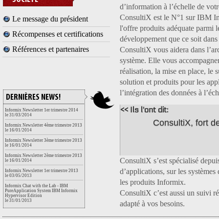
d’information à l’échelle de votr
ConsultiX est le N°1 sur IBM I
Le message du président
l'offre produits adéquate parmi 
Récompenses et certifications
développement que ce soit dans 
Références et partenaires
ConsultiX vous aidera dans l’arc
système. Elle vous accompagnera 
réalisation, la mise en place, le 
solution et produits pour les app
l’intégration des données à l’éch
DERNIÈRES NEWS!
<< Ils l'ont dit:
Informix Newsletter 1er trimestre 2014
le 31/03/2014
ConsultiX, fort d
Informix Newsletter 4ème trimestre 2013
le 16/01/2014
Informix Newsletter 3ème trimestre 2013
le 16/01/2014
Informix Newsletter 2ème trimestre 2013
ConsultiX s’est spécialisé depu
le 16/01/2014
d’applications, sur les système
Informix Newsletter 1er trimestre 2013
le 03/05/2013
les produits Informix.
Informix Chat with the Lab - IBM
PureApplication System IBM Informix
ConsultiX c’est aussi un suivi 
Hypervisor Edition
le 31/01/2013
adapté à vos besoins.