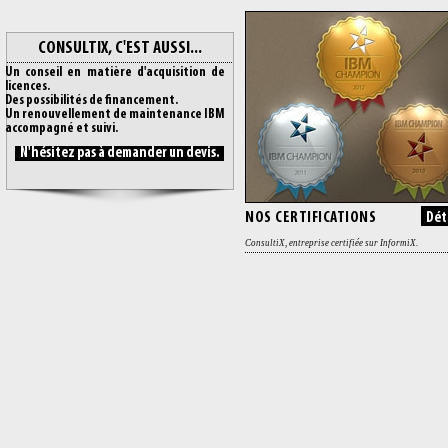
CONSULTIX, C'EST AUSSI...
Un conseil en matière d'acquisition de
licences.
Des possibilités de financement.
Un renouvellement de maintenance IBM
accompagné et suivi.
N'hésitez pas à demander un devis.
NOS CERTIFICATIONS
Déta
ConsultiX, entreprise certifiée sur InformiX.